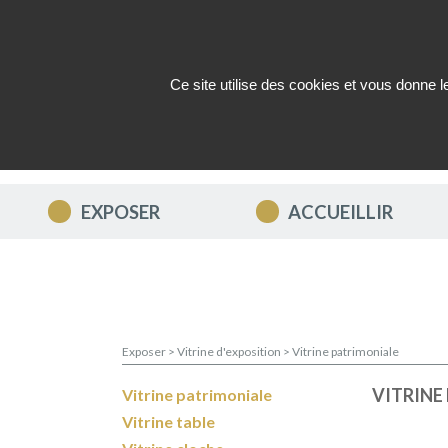
Ce site utilise des cookies et vous donne 
QUI SOMMES-NOUS ?
ACTUAL
EXPOSER
ACCUEILLIR
Exposer
>
Vitrine d'exposition
>
Vitrine patrimoniale
VITRINE
Vitrine patrimoniale
Vitrine table