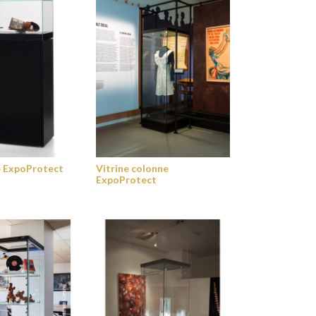
e ExpoProtect
Vitrine colonne
ExpoProtect