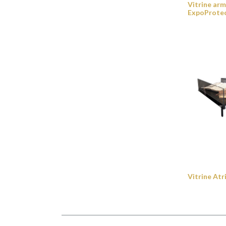
Vitrine arm
ExpoProtec
Vitrine At