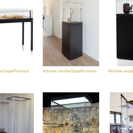
ble ExpoProtect
Vitrine cloche ExpoProtect
Vitrine socl