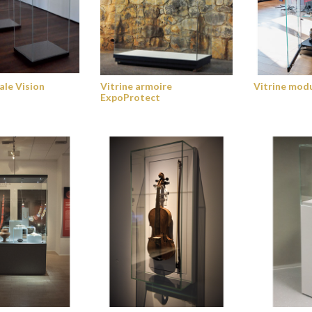
ale Vision
Vitrine armoire
Vitrine mod
ExpoProtect