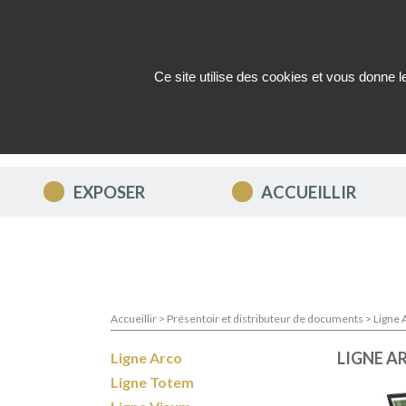
Ce site utilise des cookies et vous donne 
QUI SOMMES-NOUS ?
ACTUAL
EXPOSER
ACCUEILLIR
Accueillir
>
Présentoir et distributeur de documents
>
Ligne 
LIGNE A
Ligne Arco
Ligne Totem