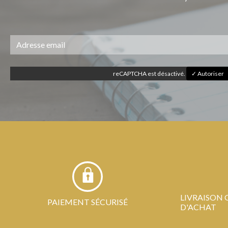
reCAPTCHA est désactivé.
✓ Autoriser
LIVRAISON 
PAIEMENT SÉCURISÉ
D'ACHAT