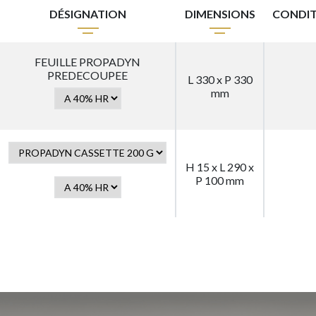
DÉSIGNATION
DIMENSIONS
CONDI
FEUILLE PROPADYN
PREDECOUPEE
L 330 x P 330
mm
H 15 x L 290 x
P 100 mm