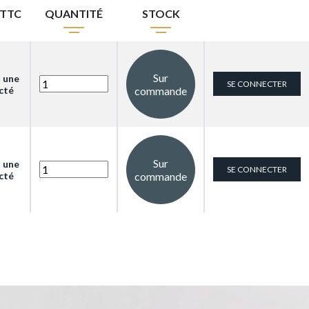
.TTC
QUANTITÉ
STOCK
Sur
s une
SE CONNECTER
cté
commande
Sur
s une
SE CONNECTER
cté
commande