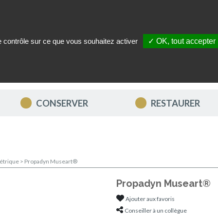
le contrôle sur ce que vous souhaitez activer
✓ OK, tout accepter
ITÉS
NOUS CONTACTER
MON COMPTE
MES FAVORIS
CONSERVER
RESTAURER
étrique
>
Propadyn Museart®
Propadyn Museart®
Ajouter aux favoris
Conseiller à un collègue