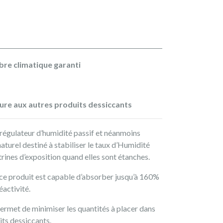
re climatique garanti
eure aux autres produits dessiccants
égulateur d’humidité passif et néanmoins
turel destiné à stabiliser le taux d’Humidité
itrines d’exposition quand elles sont étanches.
ce produit est capable d’absorber jusqu’à 160%
éactivité.
permet de minimiser les quantités à placer dans
its dessiccants.