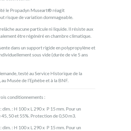
dité le Propadyn Museart® réagit
out risque de variation dommageable.
lâche aucune particule ni liquide. Il résiste aux
galement être régénéré en chambre climatique.
nte dans un support rigide en polypropylène et
ndividuellement sous vide (durée de vie 5 ans
mande, testé au Service Historique de la
 au Musée de l’Ephèbe et à la BNF.
trois conditionnements :
: dim. : H 100 x L 290 x P 15 mm. Pour un
 45, 50 et 55%. Protection de 0,50 m3.
: dim. : H 100 x L 290 x P 15 mm. Pour un