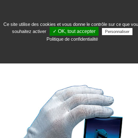
Ce site utilise des cookies et vous donne le contrôle sur ce que vo
souhaitez activer
✓ OK, tout accepter
Personnaliser
Restaurer
>
Protection et nettoyage
>
Solution antistatique
Politique de confidentialité
SOLUTION ANTISTATIQUE