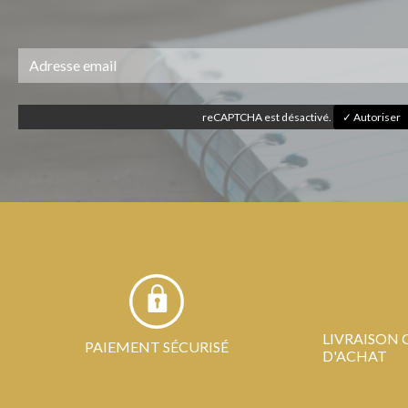
reCAPTCHA est désactivé.
✓ Autoriser
LIVRAISON 
PAIEMENT SÉCURISÉ
D'ACHAT