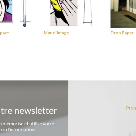
mpact
Mur d'image
Drop Paper
otre newsletter
Prom
 mémorise et utilise votre
tre d’informations.