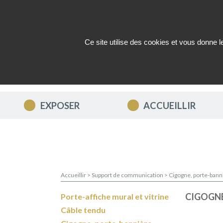
Ce site utilise des cookies et vous donne 
QUI SOMMES-NOUS ?
ACTUAL
EXPOSER
ACCUEILLIR
Accueillir
>
Support de communication
>
Cigogne, porte-banni
CIGOGNE
Porte-affiche mural et vitrine
Câble tendu