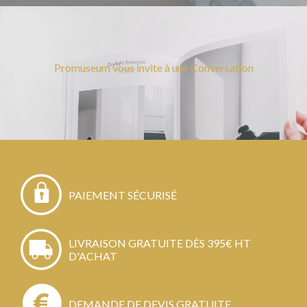
Promuseum vous invite à une Conversation
PAIEMENT SÉCURISÉ
LIVRAISON GRATUITE DÈS 395€ HT
D'ACHAT
DEMANDE DE DEVIS GRATUITE