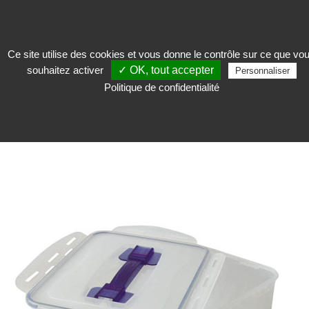
Ce site utilise des cookies et vous donne le contrôle sur ce que vo
souhaitez activer
✓ OK, tout accepter
Personnaliser
Conserver
>
Boites de conservation et conditionnement
>
Bac et boîte
Politique de confidentialité
hermétique
BAC ET BOÎTE HERMÉTIQUE