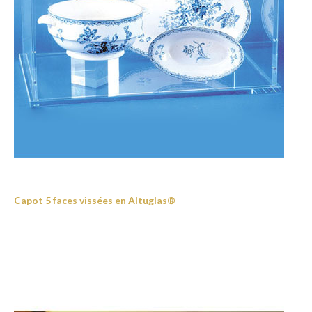
Capot 5 faces vissées en Altuglas®