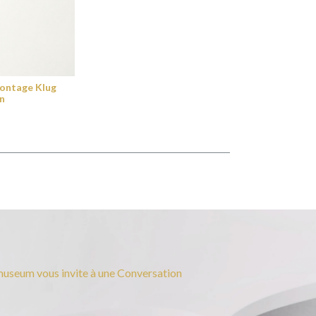
ontage Klug
n
useum vous invite à une Conversation