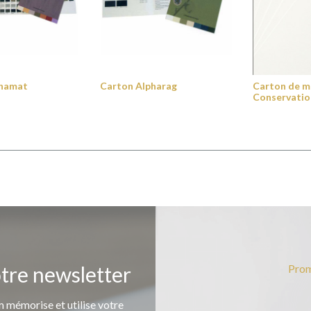
phamat
Carton Alpharag
Carton de m
Conservatio
otre newsletter
Prom
 mémorise et utilise votre