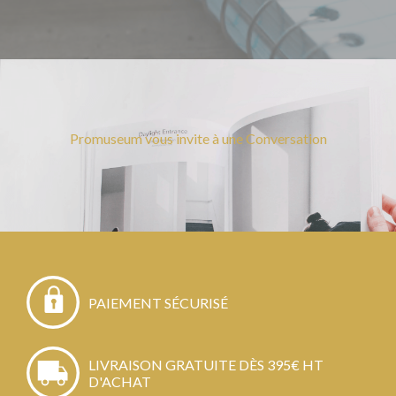
Promuseum vous invite à une Conversation
PAIEMENT SÉCURISÉ
LIVRAISON GRATUITE DÈS 395€ HT
D'ACHAT