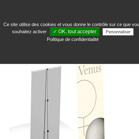
Ce site utilise des cookies et vous donne le contrôle sur ce que vo
souhaitez activer
✓ OK, tout accepter
Accueillir
>
Support de communication
>
Cigogne, porte-bannière, support
Personnaliser
textile, enrouleur
>
Porte-bannière Venus
Politique de confidentialité