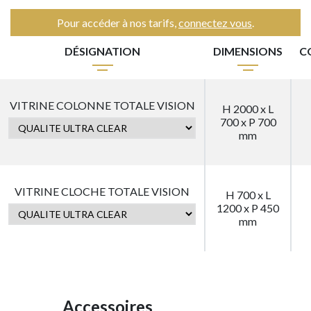
Pour accéder à nos tarifs,
connectez vous
.
DÉSIGNATION
DIMENSIONS
C
VITRINE COLONNE TOTALE VISION
H 2000 x L
700 x P 700
mm
VITRINE CLOCHE TOTALE VISION
H 700 x L
1200 x P 450
mm
Accessoires