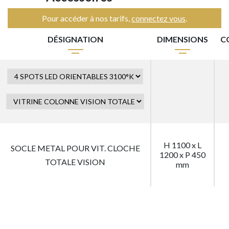
Pour accéder à nos tarifs,
connectez vous
.
DÉSIGNATION
DIMENSIONS
C
H 1100 x L
SOCLE METAL POUR VIT. CLOCHE
1200 x P 450
TOTALE VISION
mm