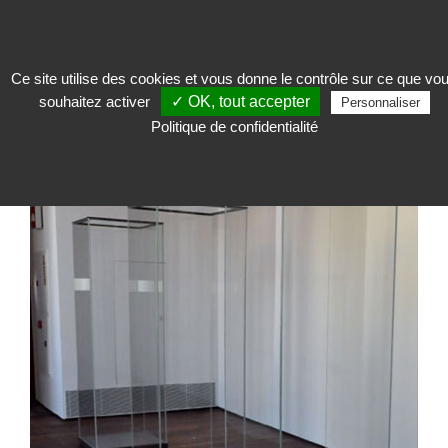
Ce site utilise des cookies et vous donne le contrôle sur ce que vo
souhaitez activer
✓ OK, tout accepter
Exposer
>
Vitrine d'exposition
>
Vitrine patrimoniale
>
Vitrine Totale Vision
Personnaliser
Politique de confidentialité