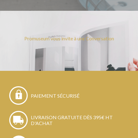
Promuseum vous invite à une Conversation
PAIEMENT SÉCURISÉ
LIVRAISON GRATUITE DÈS 395€ HT
D'ACHAT