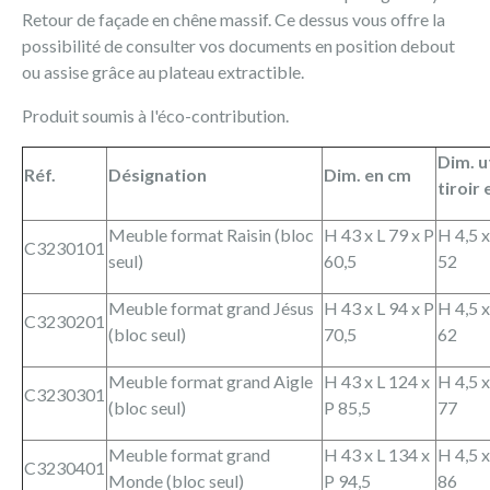
Retour de façade en chêne massif. Ce dessus vous offre la
possibilité de consulter vos documents en position debout
ou assise grâce au plateau extractible.
Produit soumis à l'éco-contribution.
Dim. u
Réf.
Désignation
Dim. en cm
tiroir
Meuble format Raisin (bloc
H 43 x L 79 x P
H 4,5 x
C3230101
seul)
60,5
52
Meuble format grand Jésus
H 43 x L 94 x P
H 4,5 x
C3230201
(bloc seul)
70,5
62
Meuble format grand Aigle
H 43 x L 124 x
H 4,5 x
C3230301
(bloc seul)
P 85,5
77
Meuble format grand
H 43 x L 134 x
H 4,5 x
C3230401
Monde (bloc seul)
P 94,5
86