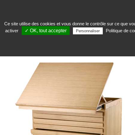
Ce site utilise des cookies et vous donne le contrôle sur ce que v
activer
✓ OK, tout accepter
Politique de con
Conserver
>
Meuble à plans et tiroirs
>
Meuble à plans
>
Meuble à plans en
Personnaliser
bois