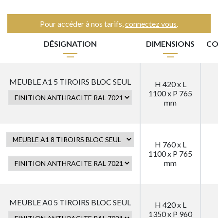
Pour accéder à nos tarifs,
connectez vous
.
DÉSIGNATION
DIMENSIONS
CO
MEUBLE A1 5 TIROIRS BLOC SEUL
H 420 x L
1100 x P 765
mm
H 760 x L
1100 x P 765
mm
MEUBLE A0 5 TIROIRS BLOC SEUL
H 420 x L
1350 x P 960