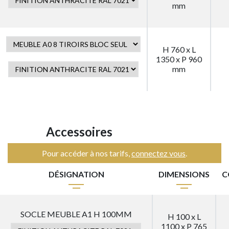
mm
H 760 x L
1350 x P 960
mm
Accessoires
Pour accéder à nos tarifs,
connectez vous
.
DÉSIGNATION
DIMENSIONS
C
SOCLE MEUBLE A1 H 100MM
H 100 x L
1100 x P 765