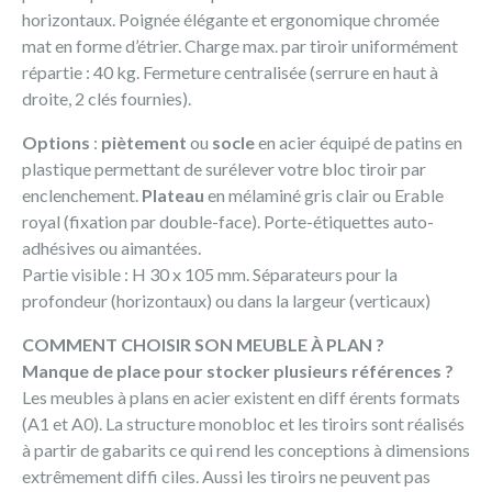
horizontaux. Poignée élégante et ergonomique chromée
mat en forme d’étrier. Charge max. par tiroir uniformément
répartie : 40 kg. Fermeture centralisée (serrure en haut à
droite, 2 clés fournies).
Options
:
piètement
ou
socle
en acier équipé de patins en
plastique permettant de surélever votre bloc tiroir par
enclenchement.
Plateau
en mélaminé gris clair ou Erable
royal (fixation par double-face). Porte-étiquettes auto-
adhésives ou aimantées.
Partie visible : H 30 x 105 mm. Séparateurs pour la
profondeur (horizontaux) ou dans la largeur (verticaux)
COMMENT CHOISIR SON MEUBLE À PLAN ?
Manque de place pour stocker plusieurs références ?
Les meubles à plans en acier existent en diff érents formats
(A1 et A0). La structure monobloc et les tiroirs sont réalisés
à partir de gabarits ce qui rend les conceptions à dimensions
extrêmement diffi ciles. Aussi les tiroirs ne peuvent pas