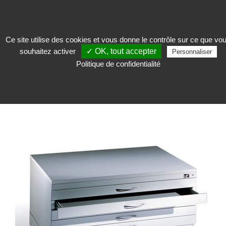
Ce site utilise des cookies et vous donne le contrôle sur ce que vo
souhaitez activer
✓ OK, tout accepter
Conserver
>
Meuble à plans et tiroirs
>
Meuble à plans
>
Meuble à plans en
Personnaliser
acier
Politique de confidentialité