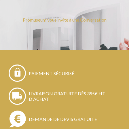
Promuseum vous invite à une Conversation
PAIEMENT SÉCURISÉ
LIVRAISON GRATUITE DÈS 395€ HT
D'ACHAT
DEMANDE DE DEVIS GRATUITE