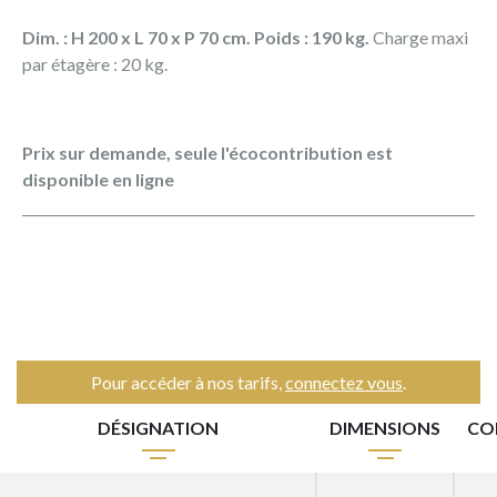
Dim. : H 200 x L 70 x P 70 cm. Poids : 190 kg.
Charge maxi
par étagère : 20 kg.
Prix sur demande, seule l'écocontribution est
disponible en ligne
Pour accéder à nos tarifs,
connectez vous
.
DÉSIGNATION
DIMENSIONS
CO