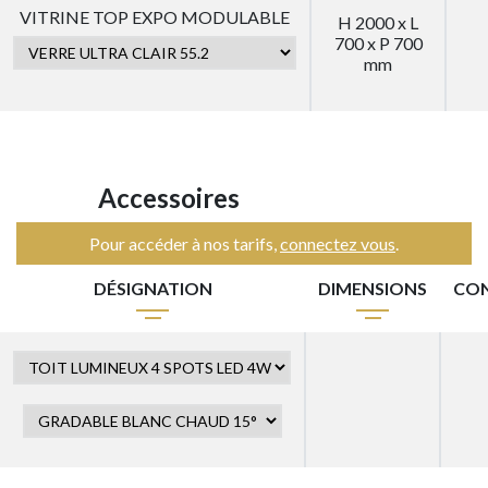
VITRINE TOP EXPO MODULABLE
H 2000 x L
700 x P 700
mm
Accessoires
Pour accéder à nos tarifs,
connectez vous
.
DÉSIGNATION
DIMENSIONS
CO