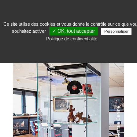
Ce site utilise des cookies et vous donne le contrôle sur ce que vo
souhaitez activer
✓ OK, tout accepter
Exposer
>
Vitrine d'exposition
>
Vitrine colonne
>
Vitrine modulable Top
Personnaliser
Expo
Politique de confidentialité