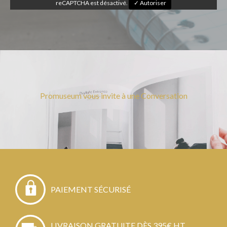
reCAPTCHA est désactivé.
✓ Autoriser
Promuseum vous invite à une Conversation
PAIEMENT SÉCURISÉ
LIVRAISON GRATUITE DÈS 395€ HT