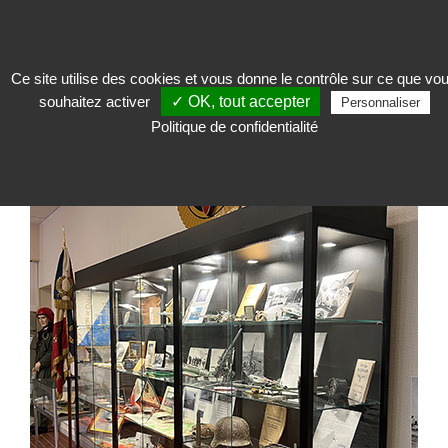
Ce site utilise des cookies et vous donne le contrôle sur ce que vo
souhaitez activer
✓ OK, tout accepter
Exposer
>
Vitrine d'exposition
>
Vitrine armoire
>
Vitrine armoire double ou
Personnaliser
triple Harmonie
Politique de confidentialité