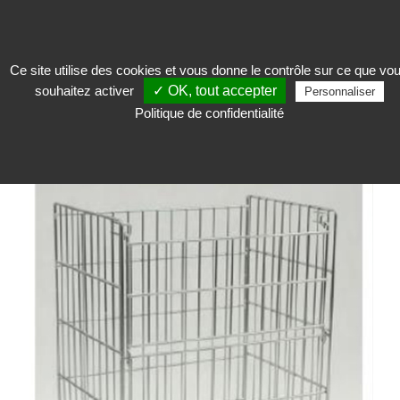
Ce site utilise des cookies et vous donne le contrôle sur ce que vo
souhaitez activer
✓ OK, tout accepter
Accueillir
>
Mobilier d'accueil
>
Vestiaire et consigne
>
Chariot pour groupe
Personnaliser
scolaire
Politique de confidentialité