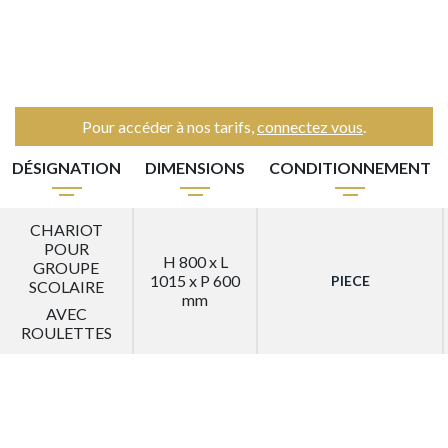
Pour accéder à nos tarifs,
connectez vous
.
DÉSIGNATION
DIMENSIONS
CONDITIONNEMENT
CHARIOT
POUR
H 800 x L
GROUPE
1015 x P 600
PIECE
SCOLAIRE
mm
AVEC
ROULETTES