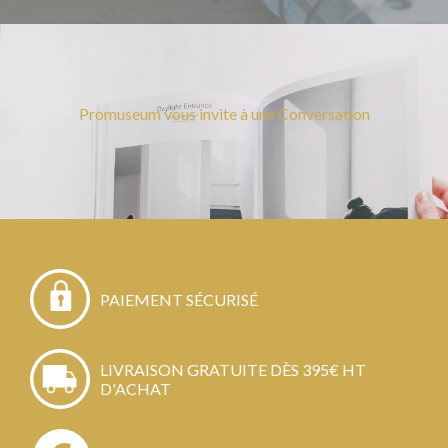
Promuseum vous invite à une Conversation
PAIEMENT SÉCURISÉ
LIVRAISON GRATUITE DÈS 395€ HT
D'ACHAT