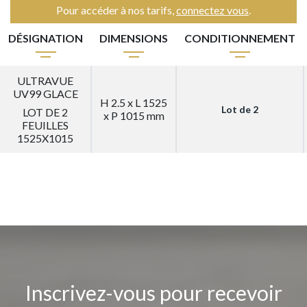
Pour accéder à nos tarifs,
connectez vous
.
DÉSIGNATION
DIMENSIONS
CONDITIONNEMENT
ULTRAVUE
UV99 GLACE
H 2.5 x L 1525
Lot de 2
LOT DE 2
x P 1015 mm
FEUILLES
1525X1015
Inscrivez-vous pour recevoir