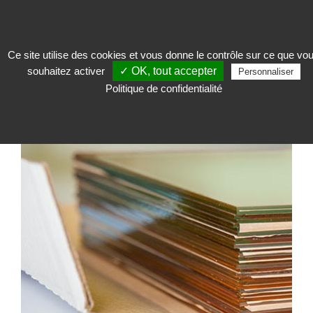
Ce site utilise des cookies et vous donne le contrôle sur ce que vo
souhaitez activer
✓ OK, tout accepter
Encadrer
>
Verre d'encadrement
>
Verre Tru Vue
>
Verre Museum Glass®
Personnaliser
Tru Vue anti-reflet et anti-UV 99%
Politique de confidentialité