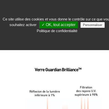
Ce site utilise des cookies et vous donne le contrôle sur ce que vo
souhaitez activer
✓ OK, tout accepter
Exposer
>
Accrochage des œuvres, cadres et passe-partout
>
Verre
Personnaliser
d'encadrement
>
Façade verre Brilliance
Politique de confidentialité