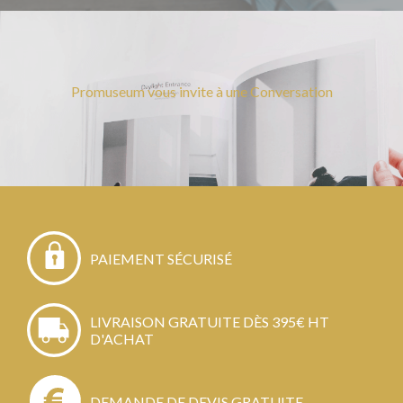
Promuseum vous invite à une Conversation
PAIEMENT SÉCURISÉ
LIVRAISON GRATUITE DÈS 395€ HT
D'ACHAT
DEMANDE DE DEVIS GRATUITE