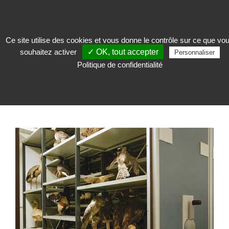
Ce site utilise des cookies et vous donne le contrôle sur ce que vo
souhaitez activer
✓ OK, tout accepter
Conserver
>
Rayonnage et stockage
>
Rayonnage mobile
>
Rayonnage
Personnaliser
Mobile
Politique de confidentialité