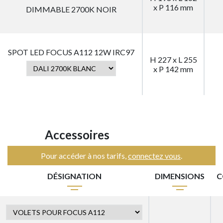
x P 116 mm
DIMMABLE 2700K NOIR
SPOT LED FOCUS A112 12W IRC97
H 227 x L 255
x P 142 mm
Accessoires
Pour accéder à nos tarifs,
connectez vous
.
DÉSIGNATION
DIMENSIONS
C