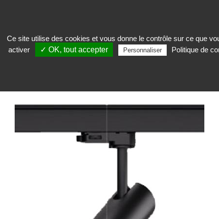
Ce site utilise des cookies et vous donne le contrôle sur ce que v
activer
✓ OK, tout accepter
Politique de con
Exposer
>
Eclairage pour musée
>
Projecteur
>
Projecteur Focus A112
Personnaliser
Create Light - nouveauté 2025