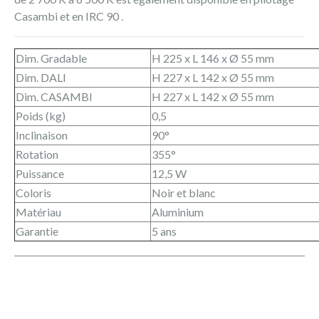
Casambi et en IRC 90 .
Dim. Gradable
H 225 x L 146 x Ø 55 mm
Dim. DALI
H 227 x L 142 x Ø 55 mm
Dim. CASAMBI
H 227 x L 142 x Ø 55 mm
Poids (kg)
0,5
Inclinaison
90°
Rotation
355°
Puissance
12,5 W
Coloris
Noir et blanc
Matériau
Aluminium
Garantie
5 ans