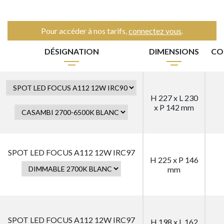
Pour accéder à nos tarifs,
connectez vous
.
DÉSIGNATION
DIMENSIONS
CO
H 227 x L 230
x P 142 mm
SPOT LED FOCUS A112 12W IRC97
H 225 x P 146
mm
SPOT LED FOCUS A112 12W IRC97
H 198 x L 162