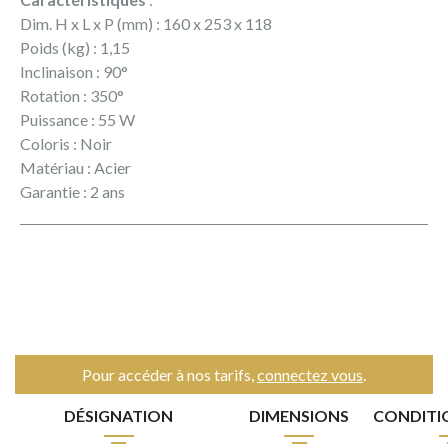
Dim. H x L x P (mm) : 160 x 253 x 118
Poids (kg) : 1,15
Inclinaison : 90°
Rotation : 350°
Puissance : 55 W
Coloris : Noir
Matériau : Acier
Garantie : 2 ans
Pour accéder à nos tarifs,
connectez vous
.
DÉSIGNATION
DIMENSIONS
CONDIT