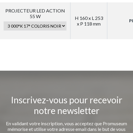
PROJECTEUR LED ACTION
55 W
H 160 x L 253
P
x P 118 mm
Inscrivez-vous pour recevoir
notre newsletter
En validant votre inscription, vous acceptez que Promuseum
mémorise et utilise votre adresse email dans le but de vous