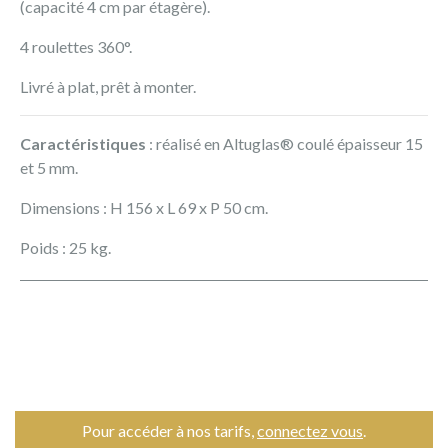
(capacité 4 cm par étagère).
4 roulettes 360°.
Livré à plat, prêt à monter.
Caractéristiques
: réalisé en Altuglas® coulé épaisseur 15
et 5 mm.
Dimensions : H 156 x L 69 x P 50 cm.
Poids : 25 kg.
Pour accéder à nos tarifs,
connectez vous
.