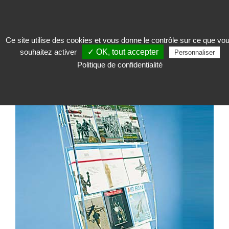
Ce site utilise des cookies et vous donne le contrôle sur ce que vo
souhaitez activer
✓ OK, tout accepter
Accueillir
>
Présentoir et distributeur de documents
>
Présentoirs en
Personnaliser
Plexiglas®
>
Présentoir mobile en plexi
Politique de confidentialité