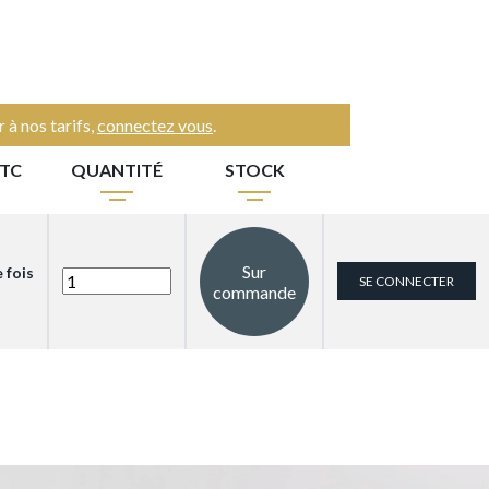
 à nos tarifs,
connectez vous
.
TTC
QUANTITÉ
STOCK
Sur
e fois
SE CONNECTER
commande