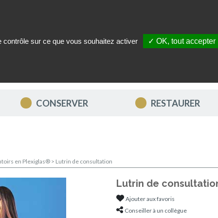
le contrôle sur ce que vous souhaitez activer
✓ OK, tout accepter
ITÉS
NOUS CONTACTER
MON COMPTE
MES FAVORIS
CONSERVER
RESTAURER
toirs en Plexiglas®
>
Lutrin de consultation
Lutrin de consultatio
Ajouter aux favoris
Conseiller à un collègue