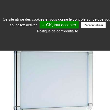
Ce site utilise des cookies et vous donne le contrôle sur ce que vo
souhaitez activer
✓ OK, tout accepter
Accueillir
>
Poteau de guidage et garde-corps
>
Poteau de guidage à sangle
>
Personnaliser
Accessoires pour poteau Modern
Politique de confidentialité