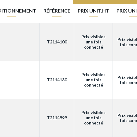
ITIONNEMENT
RÉFÉRENCE
PRIX UNIT.HT
PRIX UN
Prix visibles
Prix visib
T2114100
une fois
fois con
connecté
Prix visibles
Prix visib
T2114130
une fois
fois con
connecté
Prix visibles
Prix visib
T2114999
une fois
fois con
connecté