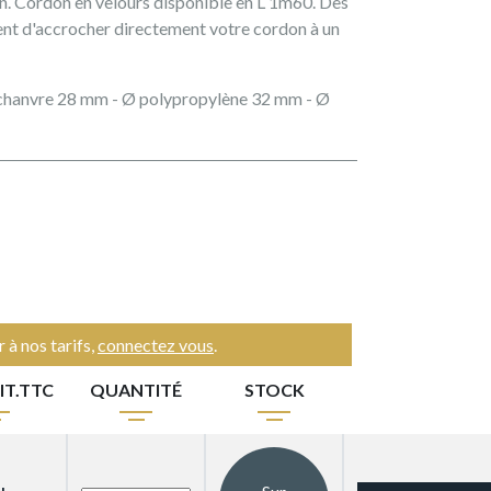
. Cordon en velours disponible en L 1m60. Des
nt d'accrocher directement votre cordon à un
chanvre 28 mm - Ø polypropylène 32 mm - Ø
 à nos tarifs,
connectez vous
.
IT.TTC
QUANTITÉ
STOCK