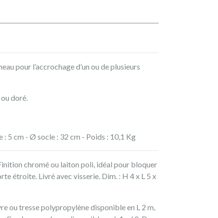
neau pour l’accrochage d’un ou de plusieurs
 ou doré.
 : 5 cm - Ø socle : 32 cm - Poids : 10,1 Kg
Finition chromé ou laiton poli, idéal pour bloquer
rte étroite. Livré avec visserie. Dim. : H 4 x L 5 x
re ou tresse polypropylène disponible en L 2 m,