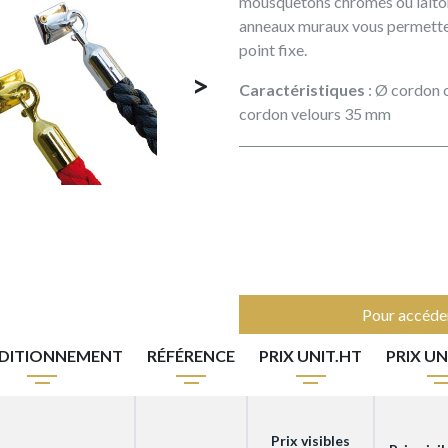
mousquetons chromés ou laiton
anneaux muraux vous permette
point fixe.
>
Caractéristiques
: Ø cordon 
cordon velours 35 mm
Pour accéder
DITIONNEMENT
RÉFÉRENCE
PRIX UNIT.HT
PRIX UN
Prix visibles