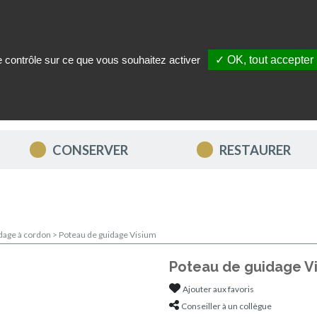
le contrôle sur ce que vous souhaitez activer
✓ OK, tout accepter
ITÉS
NOUS CONTACTER
MON COMPTE
MES FAVORIS
CONSERVER
RESTAURER
dage à cordon
>
Poteau de guidage Visium
Poteau de guidage V
Ajouter aux favoris
Conseiller à un collègue