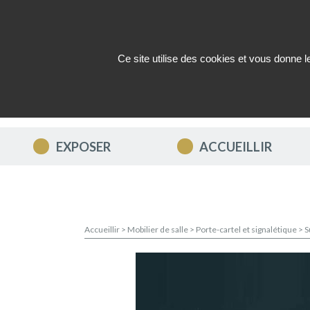
Ce site utilise des cookies et vous donne 
QUI SOMMES-NOUS ?
ACTUAL
EXPOSER
ACCUEILLIR
Accueillir
>
Mobilier de salle
>
Porte-cartel et signalétique
>
S