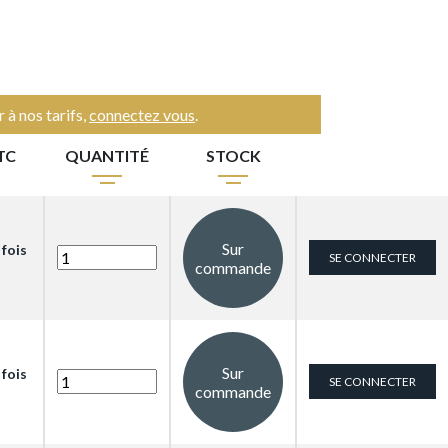
 à nos tarifs,
connectez vous
.
TC
QUANTITÉ
STOCK
Sur
 fois
SE CONNECTER
commande
Sur
 fois
SE CONNECTER
commande