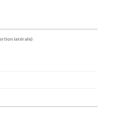
sertion latérale)
d