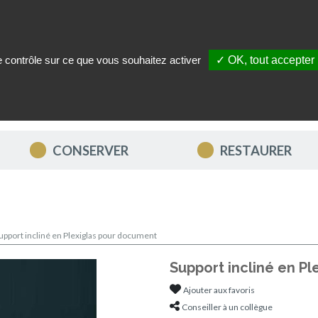
le contrôle sur ce que vous souhaitez activer
✓ OK, tout accepter
ITÉS
NOUS CONTACTER
MON COMPTE
MES FAVORIS
CONSERVER
RESTAURER
upport incliné en Plexiglas pour document
Support incliné en P
Ajouter aux favoris
Conseiller à un collègue