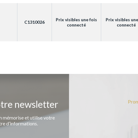
Prix visibles une fois
Prix visibles une
C1310026
connecté
connecté
otre newsletter
Prom
 mémorise et utilise votre
tre d’informations.