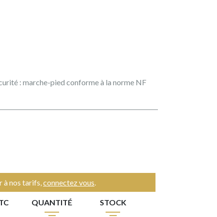
urité : marche-pied conforme à la norme NF
 à nos tarifs,
connectez vous
.
TTC
QUANTITÉ
STOCK