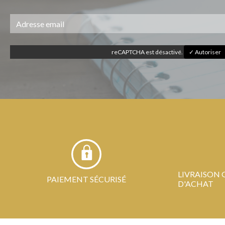
reCAPTCHA est désactivé.
✓ Autoriser
LIVRAISON 
PAIEMENT SÉCURISÉ
D'ACHAT