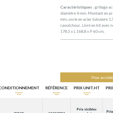
Caractéristiques
: grillage a
diamètre 4 mm. Montant en acie
mm, socle en acier tubulaire 
caoutchouc. Livré en kit avec n
178,5 x L 168,8 x P 60 cm.
Pour accéder
CONDITIONNEMENT
RÉFÉRENCE
PRIX UNIT.HT
PRI
Prix visibles
Prix