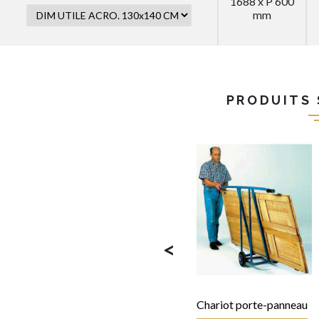
1688 x P 600
mm
PRODUITS 
<
Chariot porte-panneau