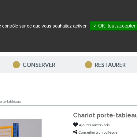
le contrôle sur ce que vous souhaitez activer
✓ OK, tout accepter
ITÉS
NOUS CONTACTER
MON COMPTE
MES FAVORIS
CONSERVER
RESTAURER
orte-tableaux
Chariot porte-tablea
Ajouter aux favoris
Conseiller à un collègue