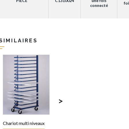
PIECE
C1310024
une fois
fo
connecté
SIMILAIRES
>
Chariot multi niveaux