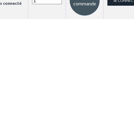
SE CONNEC
is connecté
commande