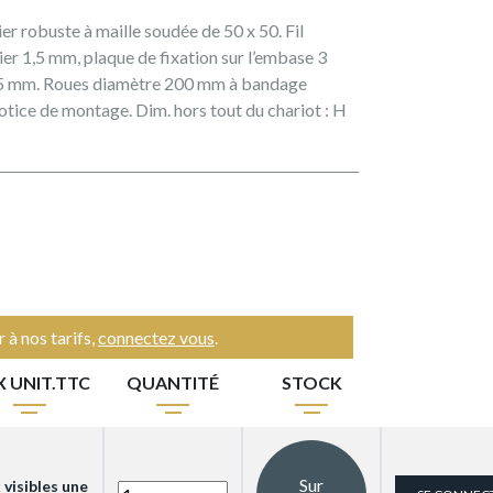
cier robuste à maille soudée de 50 x 50. Fil
r 1,5 mm, plaque de fixation sur l’embase 3
1,5 mm. Roues diamètre 200 mm à bandage
otice de montage. Dim. hors tout du chariot : H
 à nos tarifs,
connectez vous
.
X UNIT.TTC
QUANTITÉ
STOCK
Sur
 visibles une