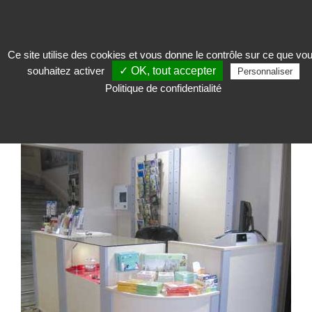
Ce site utilise des cookies et vous donne le contrôle sur ce que vo
souhaitez activer
✓ OK, tout accepter
Accueillir
>
Mobilier boutique
>
Ligne Variance
>
Comptoir d'angle Variance
Personnaliser
Politique de confidentialité