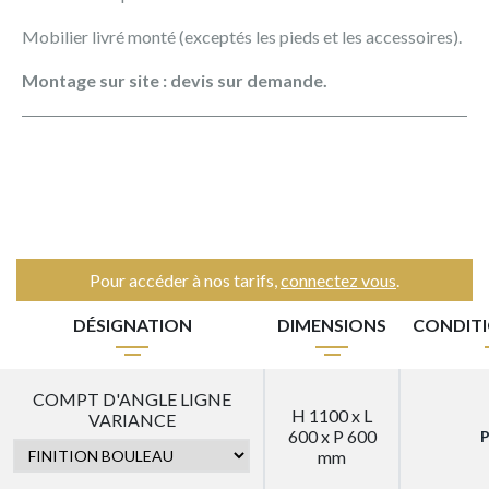
Mobilier livré monté (exceptés les pieds et les accessoires).
Montage sur site : devis sur demande.
Pour accéder à nos tarifs,
connectez vous
.
DÉSIGNATION
DIMENSIONS
CONDIT
COMPT D'ANGLE LIGNE
H 1100 x L
VARIANCE
600 x P 600
P
mm