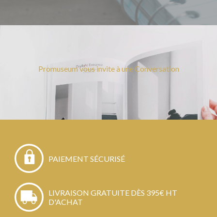
Promuseum vous invite à une Conversation
PAIEMENT SÉCURISÉ
LIVRAISON GRATUITE DÈS 395€ HT
D'ACHAT