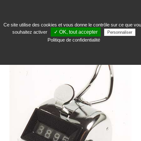
Ce site utilise des cookies et vous donne le contrôle sur ce que vo
souhaitez activer
✓ OK, tout accepter
Accueillir
>
Poteau de guidage et garde-corps
>
Comptage
>
Compteur à
Personnaliser
main
Politique de confidentialité