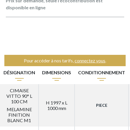
Prix sur demande, seule l'écocontribution est
disponible en ligne
Pour accéder à nos tarifs,
connectez vous
.
DÉSIGNATION
DIMENSIONS
CONDITIONNEMENT
CIMAISE
VITTO 90° L
100 CM
H 1997 x L
PIECE
1000 mm
MELAMINE
FINITION
BLANC M1