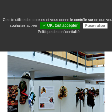
Ce site utilise des cookies et vous donne le contrôle sur ce que vo
souhaitez activer
✓ OK, tout accepter
Exposer
>
Cimaise, panneau, cloison et grilles d'exposition
>
Cimaise
>
Personnaliser
Cimaise Vitto 90°
Politique de confidentialité