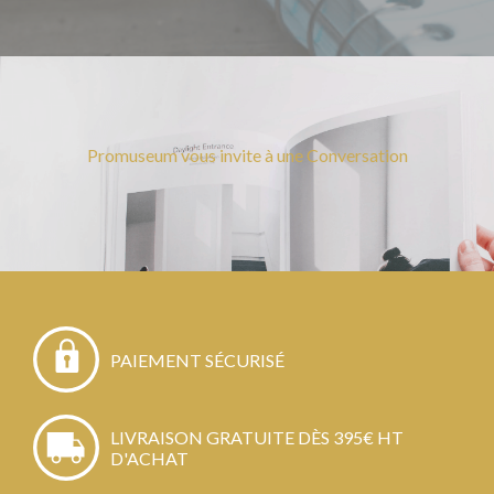
Promuseum vous invite à une Conversation
PAIEMENT SÉCURISÉ
LIVRAISON GRATUITE DÈS 395€ HT
D'ACHAT