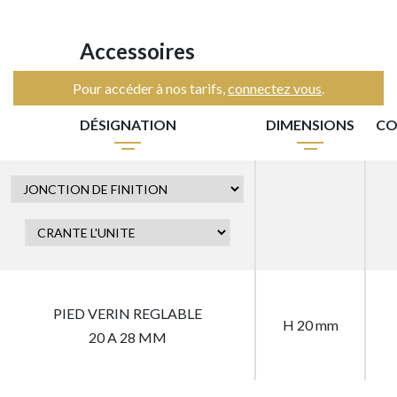
Accessoires
Pour accéder à nos tarifs,
connectez vous
.
DÉSIGNATION
DIMENSIONS
CO
PIED VERIN REGLABLE
H 20 mm
20 A 28 MM