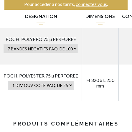
Pour accéder à nos tarifs,
connectez vous
.
DÉSIGNATION
DIMENSIONS
CON
POCH. POLYPRO 75 µ PERFOREE
POCH. POLYESTER 75 µ PERFOREE
H 320 x L 250
mm
PRODUITS COMPLÉMENTAIRES