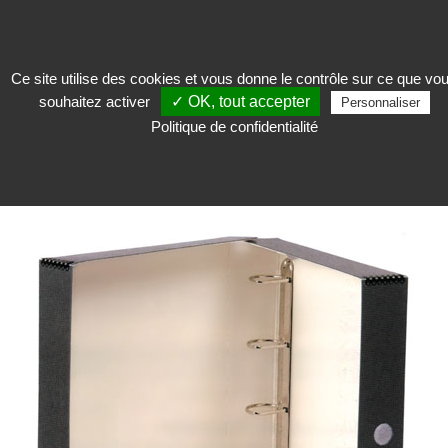
Ce site utilise des cookies et vous donne le contrôle sur ce que vo
souhaitez activer
✓ OK, tout accepter
Conserver
>
Boites de conservation et conditionnement
>
Boîte en carton
Personnaliser
compact avec bande agrafe
Politique de confidentialité
>
Boîte classeur compact Pclass-A