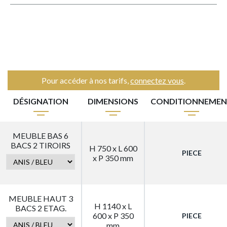
Pour accéder à nos tarifs,
connectez vous
.
DÉSIGNATION
DIMENSIONS
CONDITIONNEME
MEUBLE BAS 6
BACS 2 TIROIRS
H 750 x L 600
PIECE
x P 350 mm
MEUBLE HAUT 3
H 1140 x L
BACS 2 ETAG.
600 x P 350
PIECE
mm