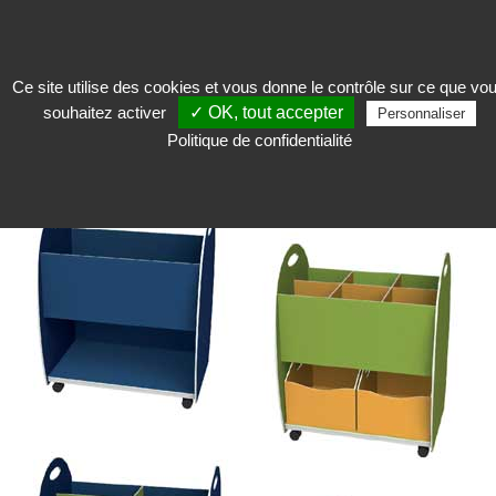
Ce site utilise des cookies et vous donne le contrôle sur ce que vo
souhaitez activer
✓ OK, tout accepter
Accueillir
>
Mobilier boutique
>
Autre accessoire
>
Mobilier boutique pour
Personnaliser
enfant
Politique de confidentialité