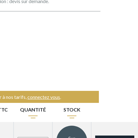
ation : devis sur demande.
 à nos tarifs,
connectez vous
.
TTC
QUANTITÉ
STOCK