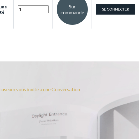
Sur
 une
SE CONNECTER
cté
commande
useum vous invite à une Conversation