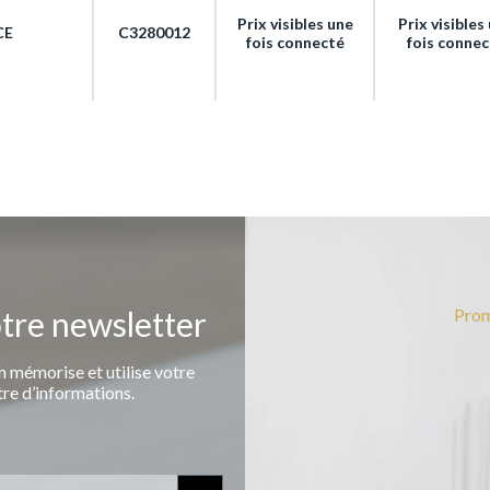
Prix visibles une
Prix visibles
CE
C3280012
fois connecté
fois conne
otre newsletter
Prom
 mémorise et utilise votre
tre d’informations.