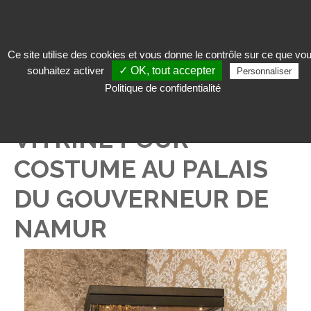
Ce site utilise des cookies et vous donne le contrôle sur ce que vo
souhaitez activer
✓ OK, tout accepter
Personnaliser
Qui sommes-nous ?
>
Actualités
> Vitrine pour costume au Palais du
Politique de confidentialité
Gouverneur de Namur
VITRINE POUR
COSTUME AU PALAIS
DU GOUVERNEUR DE
NAMUR