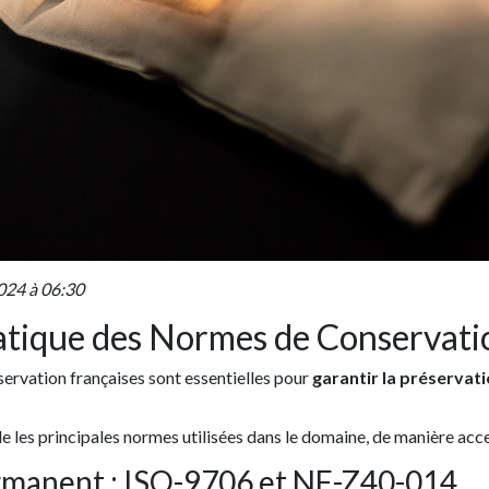
024 à 06:30
atique des Normes de Conservati
ervation françaises sont essentielles pour
garantir la préservat
 les principales normes utilisées dans le domaine, de manière acce
rmanent : ISO-9706 et NF-Z40-014