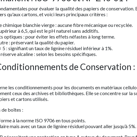
ndamentales pour évaluer la qualité des papiers de conservation. E
ers qu'aux cartons, et voici leurs principaux critères :
 chimique blanchie vierge : aucune fibre mécanique ou recyclée.
upérieur à 6,5, qui est le pH naturel sans additifs.
s optiques : pour éviter les effets néfastes à long terme.
tre : préservant la qualité du papier.
 5 : signifiant un taux de lignine résiduel inférieur à 1%.
réserve alcaline : selon les besoins spécifiques.
 Conditionnements de Conservation :
ne les conditionnements pour les documents en matériaux cellulo
ent ceux des archives et bibliothèques. Elle se concentre sur la s
piers et cartons utilisés.
 de boîtes :
forme à la norme ISO 9706 en tous points.
laire mais avec un taux de lignine résiduel pouvant aller jusqu’à 5%.
 B nécessitent une protection en type A autour du document. Pour f