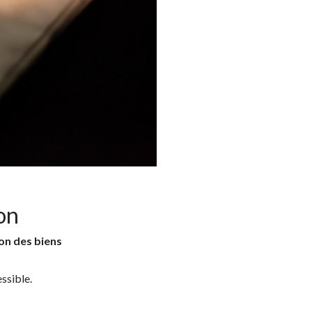
on
ion des biens
ssible.