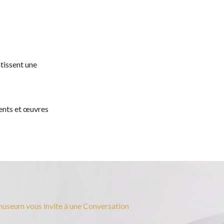
tissent une
ments et œuvres
useum vous invite à une Conversation