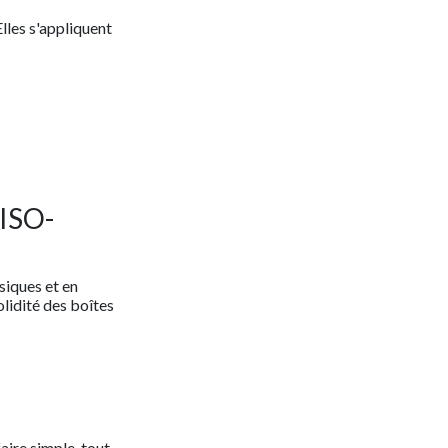
lles s'appliquent
 ISO-
siques et en
olidité des boîtes
aire simple, tout