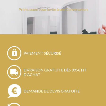
Promuseum vous invite à une Conversation
PAIEMENT SÉCURISÉ
LIVRAISON GRATUITE DÈS 395€ HT
D'ACHAT
DEMANDE DE DEVIS GRATUITE