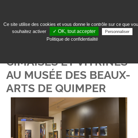
Ce site utilise des cookies et vous donne le contrôle sur ce que vo
souhaitez activer
✓ OK, tout accepter
Personnaliser
Qui sommes-nous ?
>
Actualités
> Cimaises et vitrines au Musée des Beaux-
Politique de confidentialité
Arts de Quimper
CIMAISES ET VITRINES
AU MUSÉE DES BEAUX-
ARTS DE QUIMPER