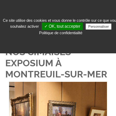
Ce site utilise des cookies et vous donne le contrôle sur ce que vo
souhaitez activer
✓ OK, tout accepter
Personnaliser
Qui sommes-nous ?
>
Actualités
> Nos Cimaises Exposium à Montreuil-sur-
Politique de confidentialité
Mer
NOS CIMAISES
EXPOSIUM À
MONTREUIL-SUR-MER