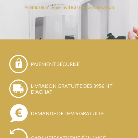
Promuseum vous invite à une Conversation
PAIEMENT SÉCURISÉ
LIVRAISON GRATUITE DÈS 395€ HT
D'ACHAT
DEMANDE DE DEVIS GRATUITE
GARANTIE SATISFAIT ÉCHANGÉ