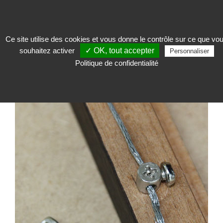
Ce site utilise des cookies et vous donne le contrôle sur ce que vo
souhaitez activer
✓ OK, tout accepter
Exposer
>
Accrochage des œuvres, cadres et passe-partout
>
Attaches pour
Personnaliser
cadres
>
Piton serre câble
Politique de confidentialité