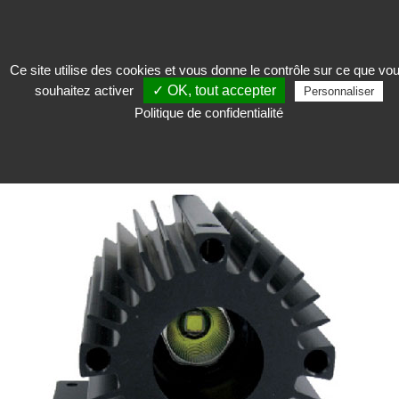
Ce site utilise des cookies et vous donne le contrôle sur ce que vo
souhaitez activer
✓ OK, tout accepter
Exposer
>
Vitrine d'exposition
>
Accessoires pour vitrines
>
Générateur LED
Personnaliser
Politique de confidentialité