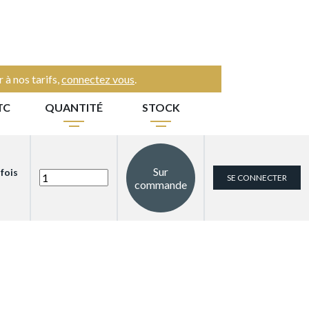
 à nos tarifs,
connectez vous
.
TC
QUANTITÉ
STOCK
Sur
 fois
SE CONNECTER
commande