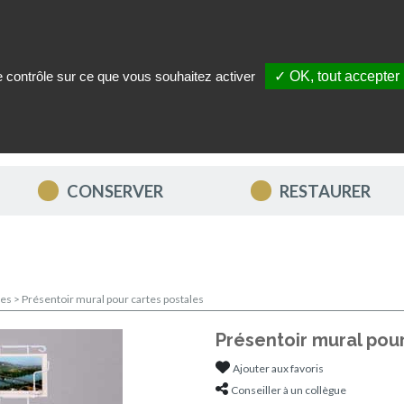
le contrôle sur ce que vous souhaitez activer
✓ OK, tout accepter
ITÉS
NOUS CONTACTER
MON COMPTE
MES FAVORIS
CONSERVER
RESTAURER
les
>
Présentoir mural pour cartes postales
Présentoir mural pou
Ajouter aux favoris
Conseiller à un collègue