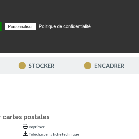
Politique de confidentialité
Personnaliser
Rechercher
FR
MON PANIER
STOCKER
ENCADRER
r cartes postales
Imprimer
Télécharger la fiche technique