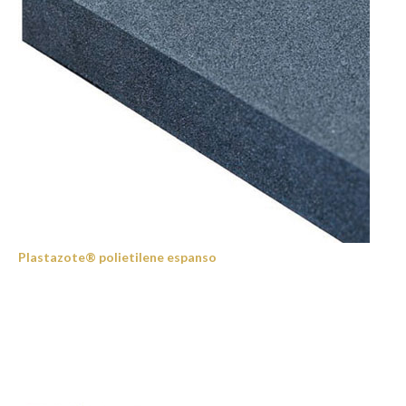
Plastazote® polietilene espanso