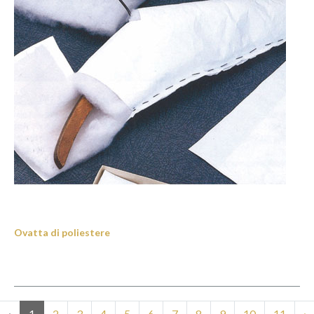
Ovatta di poliestere
‹
1
2
3
4
5
6
7
8
9
10
11
›