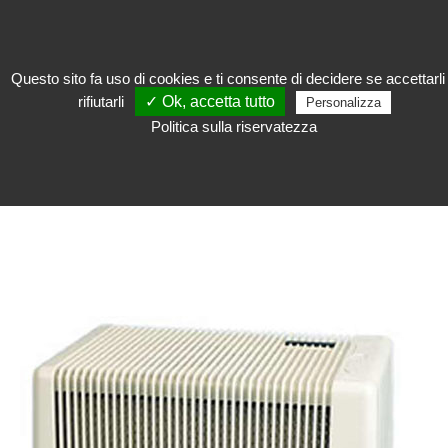
Questo sito fa uso di cookies e ti consente di decidere se accettarli
rifiutarli
✓ Ok, accetta tutto
Personalizza
Conservare
>
Conservazione delle collezioni
>
Umidificatori
Politica sulla riservatezza
UMIDIFICATORI