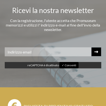
Ricevi la nostra newsletter
Con la registrazione, l'utente accetta che Promuseum
memorizzi e utilizzi l' indirizzo e-mail al fine dell'invio della
newsletter.
reCAPTCHA è disattivato
✓ Consenti