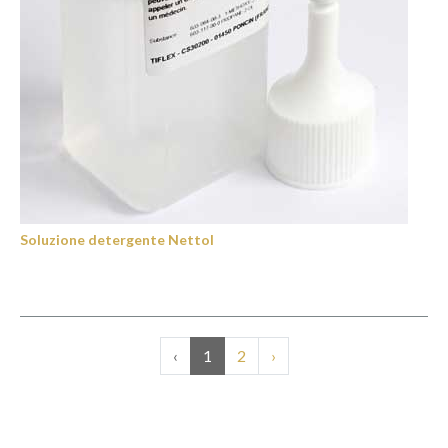
Soluzione detergente Nettol
‹
1
2
›