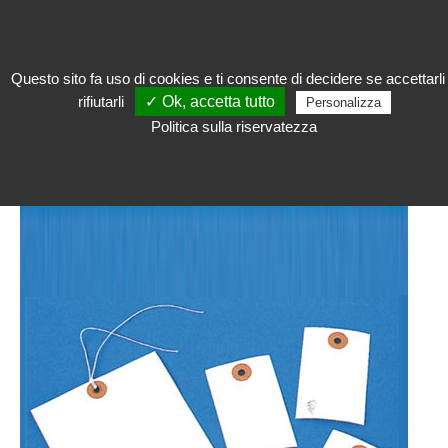
Questo sito fa uso di cookies e ti consente di decidere se accettarli
rifiutarli
✓ Ok, accetta tutto
Personalizza
Restaurare
>
Materiali per restauro
>
Identificazione e archiviazione
Politica sulla riservatezza
IDENTIFICAZIONE E ARCHIVIAZIONE