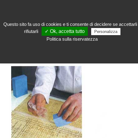
Questo sito fa uso di cookies e ti consente di decidere se accettarli
rifiutarli
✓ Ok, accetta tutto
Personalizza
Restaurare
>
Materiali per restauro
>
Gomme
Politica sulla riservatezza
GOMME