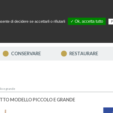
ente di decidere se accettarli o rifiutarli
✓ Ok, accetta tutto
P
TTACI
IL MIO ACCOUNT
I MIEI PREFERITI
IL MIO CARRE
CONSERVARE
RESTAURARE
olo e grande
TTO MODELLO PICCOLO E GRANDE