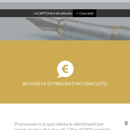
reCAPTCHA è disattivato
✓ Consenti
RICHIESTA DI PREVENTIVO GRATUITO
Promuseum è lo specialista in allestimenti per
musei, spazi culturali e siti. Oltre 10.000 prodotti