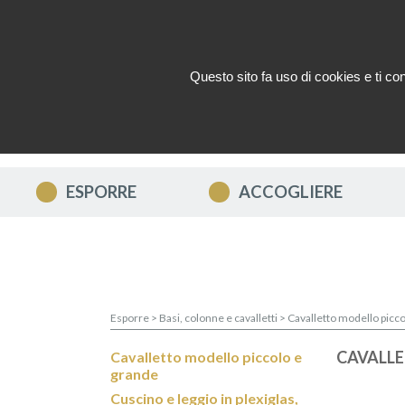
Questo sito fa uso di cookies e ti cons
CHI SIAMO ?
NEWS
CONTA
ESPORRE
ACCOGLIERE
Esporre
>
Basi, colonne e cavalletti
>
Cavalletto modello picc
CAVALLE
Cavalletto modello piccolo e
grande
Cuscino e leggio in plexiglas,