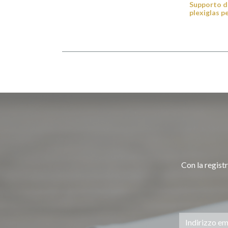
Supporto da
plexiglas p
Con la registr