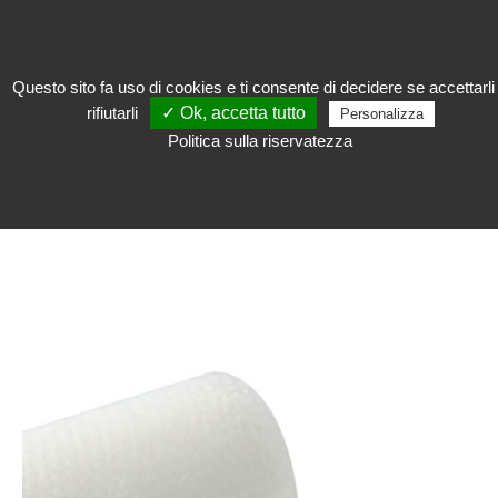
Questo sito fa uso di cookies e ti consente di decidere se accettarli
rifiutarli
✓ Ok, accetta tutto
Personalizza
Archiviare
>
Attrezzature di riserva
>
Protezione e trasporto
Politica sulla riservatezza
PROTEZIONE E TRASPORTO