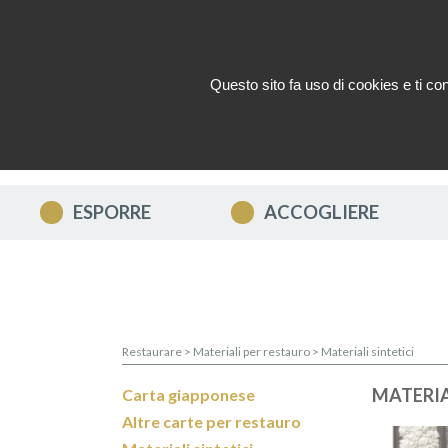
Questo sito fa uso di cookies e ti cons
CHI SIAMO ?
NEWS
CONTA
ESPORRE
ACCOGLIERE
Restaurare
>
Materiali per restauro
>
Materiali sintetici
MATERIA
Carta giapponese
Altre carte per restauro