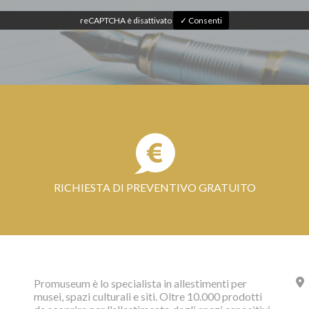
reCAPTCHA è disattivato
✓ Consenti
RICHIESTA DI PREVENTIVO GRATUITO
Promuseum è lo specialista in allestimenti per
musei, spazi culturali e siti. Oltre 10.000 prodotti