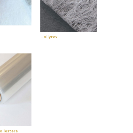
Hollytex
poliestere