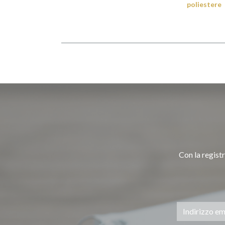
poliestere
Con la registr