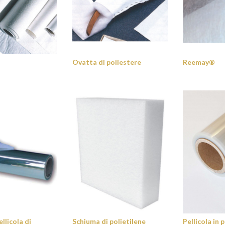
Ovatta di poliestere
Reemay®
llicola di
Schiuma di polietilene
Pellicola in 