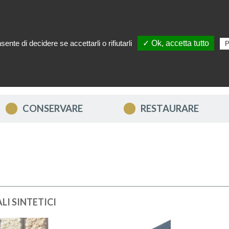
ente di decidere se accettarli o rifiutarli
✓ Ok, accetta tutto
P
TTACI
IL MIO ACCOUNT
I MIEI PREFERITI
IL MIO CARRE
CONSERVARE
RESTAURARE
LI SINTETICI