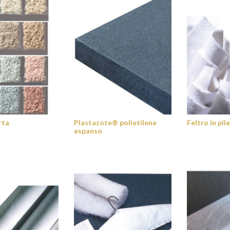
rta
Plastazote® polietilene
Feltro in pil
espanso